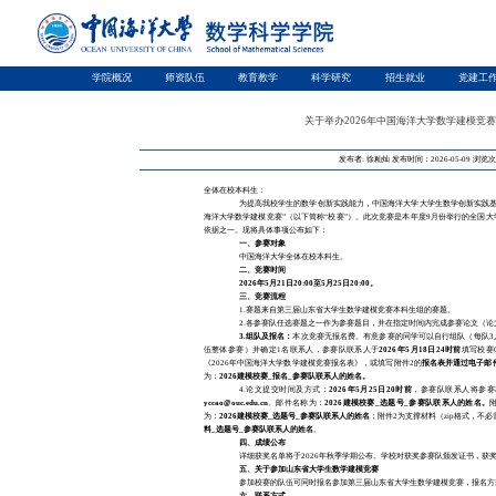
学院概况
师资队伍
教育教学
科学研究
招生就业
党建工
关于举办2026年中国海洋大学数学建模竞
发布者: 徐籼灿
发布时间：2026-05-09
浏览次
全体在校本科生：
为提高我校学生的数学创新实践能力，中国海洋大学大学生数学创新实践
海洋大学数学建模竞赛
”
（以下简称
“
校赛
”
）。此次竞赛是本年度
9
月份举行的全国大
依据之一。现将具体事项公布如下：
一、参赛对象
中国海洋大学全体在校本科生。
二、竞赛时间
2026
年
5
月
21
日
20:00
至
5
月
25
日
20:00
。
三、竞赛流程
1.
赛题来自第三届山东省大学生数学建模竞赛本科生组的赛题。
2.
各参赛队任选赛题之一作为参赛题目，并在指定时间内完成参赛论文（论
3.
组队及报名：
本次竞赛无报名费。有意参赛的同学可以自行组队（每队
3
伍整体参赛）并确定
1
名联系人，参赛队联系人于
2026
年
5
月
18
日
24
时前
填写校赛
《
2026
年中国海洋大学数学建模竞赛报名表》，
或填写附件
2
的
报名表并通过电子邮
为：
2026
建模校赛
_
报名
_
参赛队联系人的姓名。
4.
论文提交时间及方式：
2026
年
5
月
25
日
20
时前
，参赛队联系人将参赛
yccao@ouc.edu.cn
。邮件名称为：
2026
建模校赛
_
选题号
_
参赛队联系人的姓名。
为：
2026
建模校赛
_
选题号
_
参赛队联系人的姓名
；附件
2
为支撑材料（
zip
格式，不必
料
_
选题号
_
参赛队联系人的姓名
。
四、成绩公布
详细获奖名单将于
2026
年秋季学期公布。学校对获奖参赛队颁发证书，获
五、关于参加山东省大学生数学建模竞赛
参加校赛的队伍可同时报名参加第三届山东省大学生数学建模竞赛，报名方